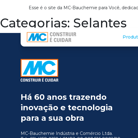
Esse é o site da MC-Bauchemie para Você, dedicad
Categorias:
Selantes
Produt
Há 60 anos trazendo
inovação e tecnologia
para a sua obra
MC-Bauchemie Indústria e Comércio Ltda.