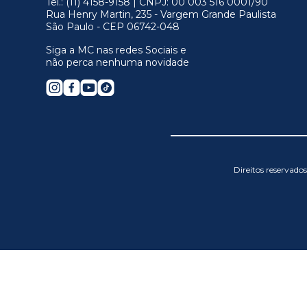
Tel.: (11) 4158-9158 | CNPJ: 00 003 516 0001/90
Rua Henry Martin, 235 - Vargem Grande Paulista
São Paulo - CEP 06742-048
Siga a MC nas redes Sociais e
não perca nenhuma novidade
Direitos reservad