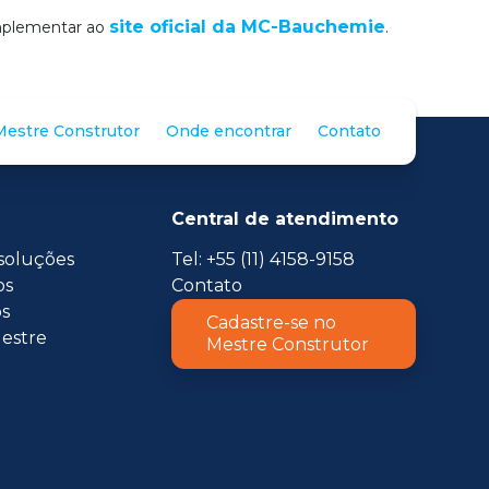
site oficial da MC-Bauchemie
omplementar ao
.
estre Construtor
Onde encontrar
Contato
Central de atendimento
soluções
Tel: +55 (11) 4158-9158
os
Contato
s
Cadastre-se no
estre
Mestre Construtor