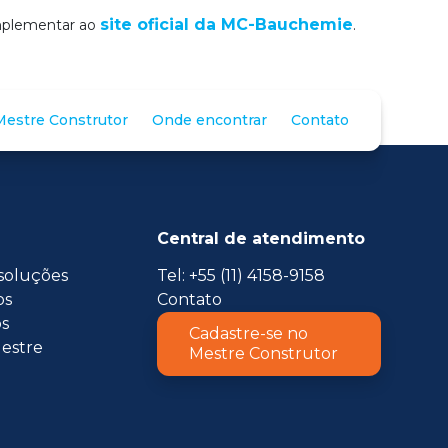
site oficial da MC-Bauchemie
omplementar ao
.
estre Construtor
Onde encontrar
Contato
Central de atendimento
soluções
Tel: +55 (11) 4158-9158
os
Contato
s
Cadastre-se no
estre
Mestre Construtor