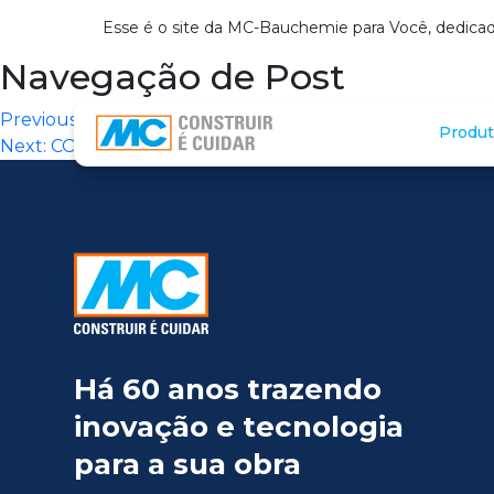
Esse é o site da MC-Bauchemie para Você, dedicad
Navegação de Post
Previous:
DIPROTEC SP (CAMPINAS)
Produt
Next:
COMERCIAL ANTONIO CARVALHO (SANTO ANDR
Há 60 anos trazendo
inovação e tecnologia
para a sua obra