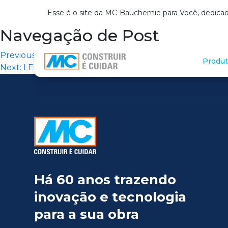
Esse é o site da MC-Bauchemie para Você, dedicad
Navegação de Post
Previous:
SOLUZIONE (SÃO PAULO)
Produt
Next:
LEROY MERLIN (RAPOSO TAVARES/SÃO PAULO)
Há 60 anos trazendo
inovação e tecnologia
para a sua obra