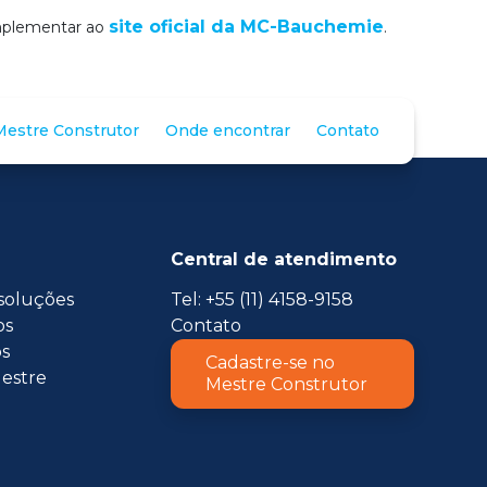
site oficial da MC-Bauchemie
omplementar ao
.
estre Construtor
Onde encontrar
Contato
Central de atendimento
soluções
Tel: +55 (11) 4158-9158
os
Contato
s
Cadastre-se no
estre
Mestre Construtor