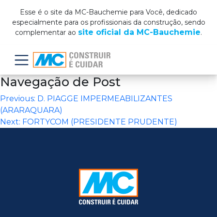
Esse é o site da MC-Bauchemie para Você, dedicado
especialmente para os profissionais da construção, sendo
site oficial da MC-Bauchemie
complementar ao
.
Menu
Navegação de Post
Previous:
D. PIAGGE IMPERMEABILIZANTES
(ARARAQUARA)
Next:
FORTYCOM (PRESIDENTE PRUDENTE)