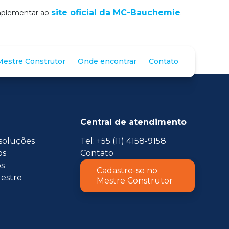
site oficial da MC-Bauchemie
omplementar ao
.
estre Construtor
Onde encontrar
Contato
Central de atendimento
soluções
Tel: +55 (11) 4158-9158
os
Contato
s
Cadastre-se no
estre
Mestre Construtor