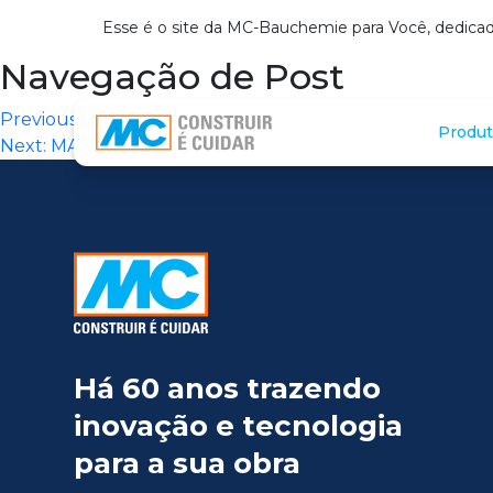
Esse é o site da MC-Bauchemie para Você, dedicad
Navegação de Post
Previous:
INFILTRA ZERO (CAMARAGIBE)
Produt
Next:
MAXXCOM IMPERMEABILANTES (Recife)
Há 60 anos trazendo
inovação e tecnologia
para a sua obra