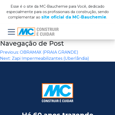
Esse é o site da MC-Bauchemie para Você, dedicado
especialmente para os profissionais da construção, sendo
site oficial da MC-Bauchemie
complementar ao
.
Menu
Navegação de Post
Previous:
OBRAMAX (PRAIA GRANDE)
Next:
Zapi Impermeabilizantes (Uberlândia)