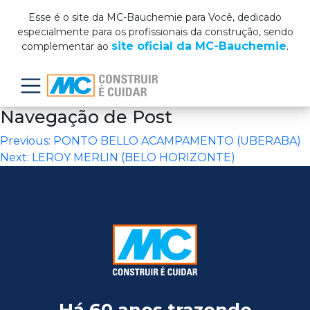
Esse é o site da MC-Bauchemie para Você, dedicado
especialmente para os profissionais da construção, sendo
site oficial da MC-Bauchemie
complementar ao
.
Menu
Navegação de Post
Previous:
PONTO BELLO ACAMPAMENTO (UBERABA)
Next:
LEROY MERLIN (BELO HORIZONTE)