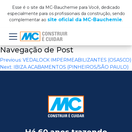
Esse é o site da MC-Bauchemie para Você, dedicado
especialmente para os profissionais da construção, sendo
site oficial da MC-Bauchemie
complementar ao
.
Menu
Navegação de Post
Previous:
VEDALOCK IMPERMEABILIZANTES (OSASCO)
Next:
IBIZA ACABAMENTOS (PINHEIROS/SÃO PAULO)