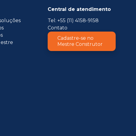
Central de atendimento
soluções
Tel: +55 (11) 4158-9158
os
Contato
s
Cadastre-se no
estre
Mestre Construtor