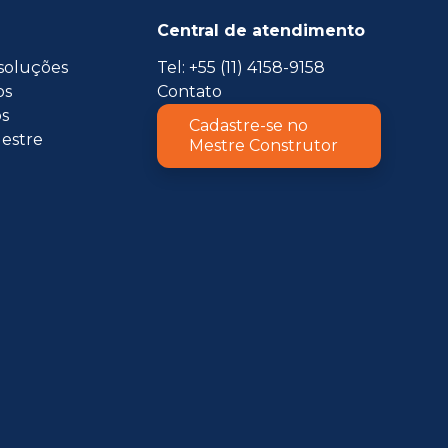
Central de atendimento
soluções
Tel: +55 (11) 4158-9158
os
Contato
s
Cadastre-se no
estre
Mestre Construtor