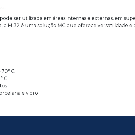
ode ser utilizada em áreas internas e externas, em super
za, o M 32 é uma solução MC que oferece versatilidade e 
 +70° C
° C
tos
orcelana e vidro