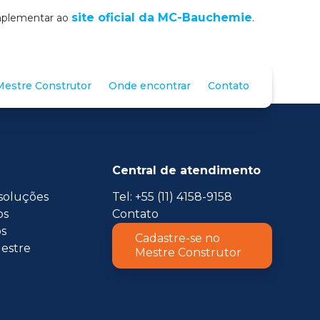
site oficial da MC-Bauchemie
omplementar ao
.
estre Construtor
Onde encontrar
Contato
Central de atendimento
soluções
Tel: +55 (11) 4158-9158
os
Contato
s
Cadastre-se no
estre
Mestre Construtor