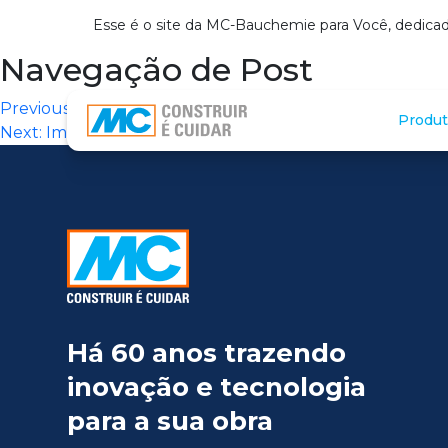
Esse é o site da MC-Bauchemie para Você, dedicad
Navegação de Post
Previous:
FLEX Impermeabilizantes (Goiânia)
Produt
Next:
Impertudo Impermeabilizantes (Goiânia)
Há 60 anos trazendo
inovação e tecnologia
para a sua obra