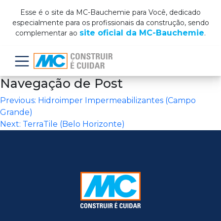
Esse é o site da MC-Bauchemie para Você, dedicado
especialmente para os profissionais da construção, sendo
site oficial da MC-Bauchemie
complementar ao
.
Menu
Navegação de Post
Previous:
Hidroimper Impermeabilizantes (Campo
Grande)
Next:
TerraTile (Belo Horizonte)